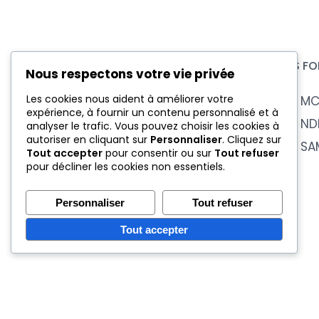
NOS FO
Nous respectons votre vie privée
Les cookies nous aident à améliorer votre
BTS M
expérience, à fournir un contenu personnalisé et à
Centre de formation
BTS N
analyser le trafic. Vous pouvez choisir les cookies à
d'apprentis d'excellence
autoriser en cliquant sur
Personnaliser
. Cliquez sur
BTS SA
Tout accepter
pour consentir ou sur
Tout refuser
depuis plus de 50 ans
pour décliner les cookies non essentiels.
Centre certifié QUALIOPI
Personnaliser
Tout refuser
Tout accepter